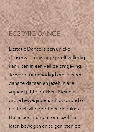
ECSTATIC DANCE
Ecstatic Dance is een unieke
danservaring waar je jezelf volledig
kan uiten in een veilige omgeving.
Je wordt uitgenodigd om je eigen
dans te dansen en jezelf in alle
vrijheid uit te drukken. Kleine of
grote bewegingen, stil op grond of
net heel wild doorheen de ruimte.
Het is een moment om jezelf te
laten bewegen en te genieten op