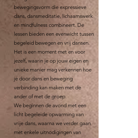
bewegingsvorm die expressieve
dans, dansmeditatie, lichaamswerk
en mindfulness combineert. De
lessen bieden een evenwicht tussen
begeleid bewegen en vrij dansen.
Het is een moment met en voor
jezelf, waarin je op jouw eigen en
unieke manier mag verkennen hoe
je door dans en beweging
verbinding kan maken met de
ander of met de groep.
We beginnen de avond met een
licht begeleide opwarming van
vrije dans, waarna we verder gaan
met enkele uitnodigingen van