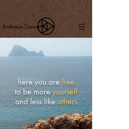
Embrace Dance
here you are
free
to be more
yourself
and less like
others