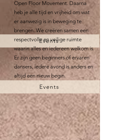
Open Floor Movement. Daarna
heb je alle tijd en vrijheid om wat
er aanwezig is in beweging te
brengen. We creëren samen een
respectvolle en veilige ruimte
Events
waarin alles en iedereen welkom is.
Er zijn geen beginners of ervaren
dansers, iedere avond is anders en
altijd een nieuw begin.
Events