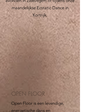
avonden in Zwevegem of tijdens onze
maandelijkse Ecstatic Dance in
Kortrijk.
OPEN FLOOR
Open Floor is een levendige,
energetische dans en