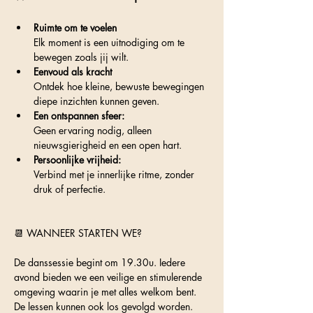
Ruimte om te voelen
Elk moment is een uitnodiging om te 
bewegen zoals jij wilt.
Eenvoud als kracht
Ontdek hoe kleine, bewuste bewegingen 
diepe inzichten kunnen geven.
Een ontspannen sfeer:
Geen ervaring nodig, alleen 
nieuwsgierigheid en een open hart.
Persoonlijke vrijheid:
Verbind met je innerlijke ritme, zonder 
druk of perfectie.
📆 WANNEER STARTEN WE?
De danssessie begint om 19.30u. Iedere 
avond bieden we een veilige en stimulerende 
omgeving waarin je met alles welkom bent. 
De lessen kunnen ook los gevolgd worden.