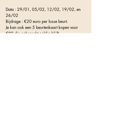
Data : 29/01, 05/02, 12/02, 19/02, en 
26/02
Bijdrage : €20 euro per losse beurt.
Je kan ook een 5 beurtenkaart kopen voor 
€89 die onbeperkt geldig blijft.
Is het je eerste keer, dan kan je éénmalig 
inschrijven voor een try-out aan slechts €10
Schrijf je tijdig in want de plaatsen zijn 
beperkt.
📍WAAR VINDT HET PLAATS?
Alle sessies gaan door in de danszaal van de 
Gemeenteschool De Kouter, H. 
Consciensestraat 28a in Zwevegem.
De muziek start om 19.15u, we beginnen 
stipt om 19.30u.
De deuren sluiten om 19.40u.