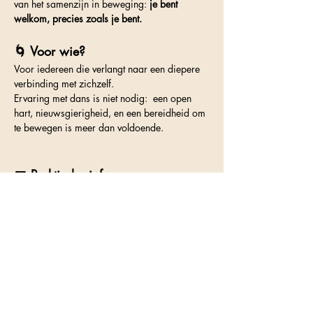
van het samenzijn in beweging: 
je bent 
welkom, precies zoals je bent.
🌀 Voor wie?
Voor iedereen die verlangt naar een diepere 
verbinding met zichzelf. 
Ervaring met dans is niet nodig:  een open 
hart, nieuwsgierigheid, en een bereidheid om 
te bewegen is meer dan voldoende.
📅 Praktische info
📅 
Wanneer:
 9 april
📍 
Waar:
 Gemeesteschool De Kouter, 
Hendrik Consciencestraat 28a, 8550 
Zwevegem, België
🎟 
Bijdrage: 
20 euro per losse avond
 je kan ook een 5 beurten kaart kopen die 
onbeperkt geldig is voor 89 euro