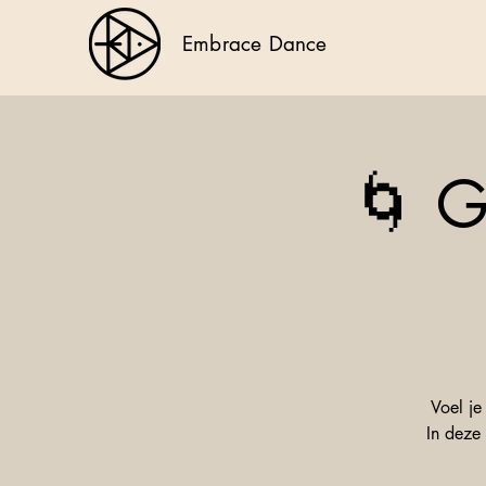
Embrace Dance
🌀 G
Voel je
In deze