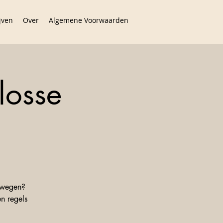
jven
Over
Algemene Voorwaarden
losse
bewegen?
n regels