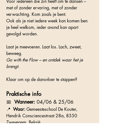
Voor iedereen die zin heeft om te dansen – 
met of zonder ervaring, met of zonder 
verwachting. Kom zoals je bent.
Ook als je niet iedere week kan komen ben 
je heel welkom, ieder avond kan apart 
gevolgd worden.
Laat je meevoeren. Laat los. Lach, zweet, 
beweeg.
Go with the Flow – en ontdek waar het je 
brengt.
Klaar om op de dansvloer te stappen?
Praktische info
📅  
Wanneer:
 04/06 & 25/06
📍  
Waar:
 Gemeesteschool De Kouter, 
Hendrik Consciencestraat 28a, 8550 
Zwevegem, België
🎟  
Bijdrage: 
20 euro per losse avond.
 je kan ook een 5 beurten kaart kopen die 